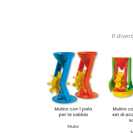
Il diver
Mulino con 1 pala
Mulino c
per la sabbia
set di ac
s
Mulini
M