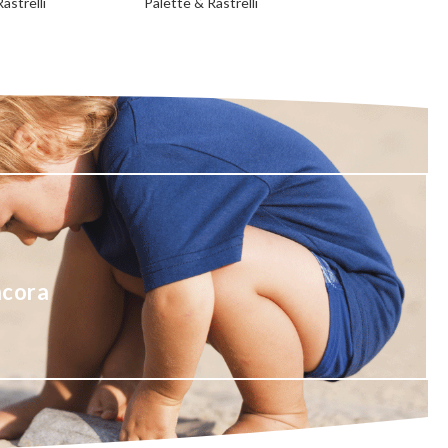
astrelli
Palette & Rastrelli
ncora