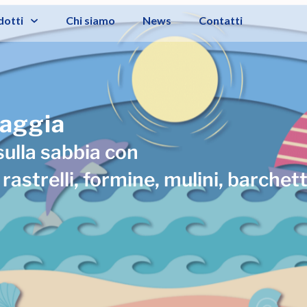
dotti
Chi siamo
News
Contatti
iaggia
sulla sabbia con
, rastrelli, formine, mulini, barchet