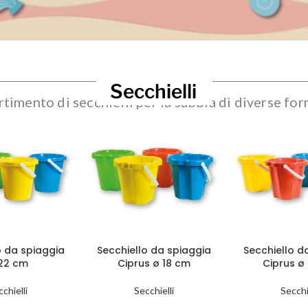
Secchielli
timento di secchielli per la sabbia di diverse for
o da spiaggia
Secchiello da spiaggia
Secchiello d
22 cm
Ciprus ø 18 cm
Ciprus ø
chielli
Secchielli
Secchi