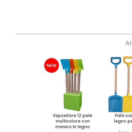
At
NEW
Espositore 12 pale
Pala co
multicolore con
legno pe
manico in legno