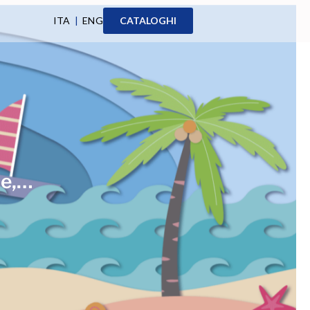
ITA
|
ENG
CATALOGHI
te,…