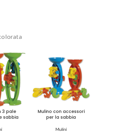
 colorata
n 3 pale
Mulino con accessori
e sabbia
per la sabbia
ni
Mulini