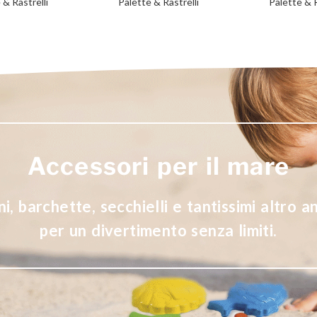
 & Rastrelli
Palette & Rastrelli
Palette & R
Accessori per il mare
ni, barchette, secchielli e tantissimi altro a
per un divertimento senza limiti.