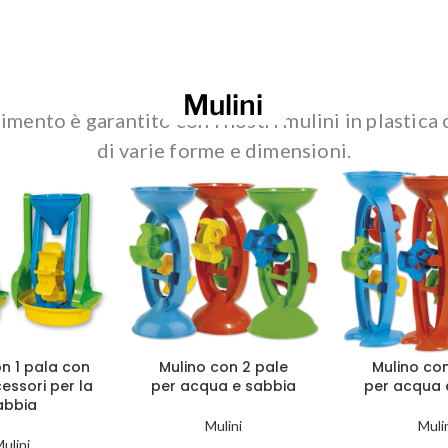
Mulini
timento è garantito con i nostri mulini in plastica
di varie forme e dimensioni.
on 1 pala con
Mulino con 2 pale
Mulino co
cessori per la
per acqua e sabbia
per acqua 
abbia
Mulini
Muli
ulini