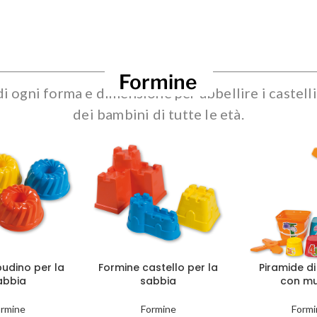
Formine
i ogni forma e dimensione per abbellire i castelli
dei bambini di tutte le età.
udino per la
Formine castello per la
Piramide di
abbia
sabbia
con mu
ormine
Formine
Formi