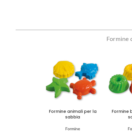
Formine d
Formine animali per la
Formine b
sabbia
s
Formine
F