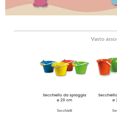
Vasto assor
Secchiello da spiaggia
Secchiell
ø 20 cm
ø 
Secchielli
Sec