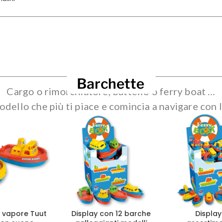
Barchette
Cargo o rimorchiatore, battello o ferry boat …
modello che più ti piace e comincia a navigare con l
a vapore Tuut
Display con 12 barche
Displa