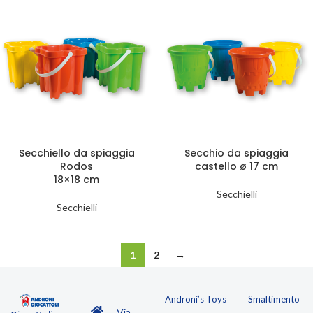
Secchiello da spiaggia
Secchio da spiaggia
Rodos
castello ø 17 cm
18×18 cm
Secchielli
Secchielli
1
2
→
Androni’s Toys
Smaltimento
Via