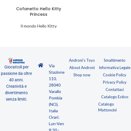
Cofanetto Hello Kitty
Princess
Il mondo Hello Kitty
Androni’s Toys
Smaltimento
Via
Giocattoli per
About Androni
Informativa Legale
Stazione
passione da oltre
Shop now
Cookie Policy
110,
40 anni.
Privacy Policy
28040
Creatività e
Contattaci
Varallo
divertimento
Catalogo Estivo
Pombia
senza limiti.
(NO),
Catalogo
Mattoncini
Italia
Orari:
Lun-Ven
8:30 -