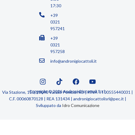
17:30
+39
0321
957241
+39
0321
957258
info@andronigiocattoli.it
Copyright © 2026 Androni Giocattoli S.r.l.
Via Stazione, 110, 28040 Varallo Pombia NO | P.IVA IT00555440031 |
C.F. 00060870128 | REA 131434 | andronigiocattolisrl@pec.it |
Sviluppato da
Idro Comunicazione