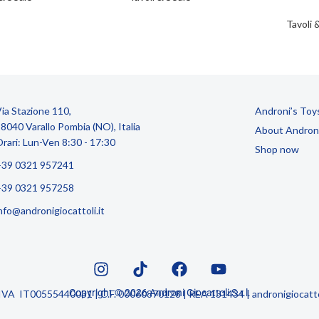
Tavoli 
ia Stazione 110,
Androni’s Toy
8040 Varallo Pombia (NO), Italia
About Andron
rari: Lun-Ven 8:30 - 17:30
Shop now
+39 0321 957241
+39 0321 957258
nfo@andronigiocattoli.it
Copyright © 2026 Androni Giocattoli S.r.l.
P.IVA IT00555440031 | C.F. 00060870128 | REA 131434 | andronigiocattol