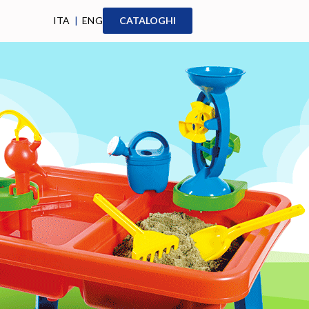
ITA
|
ENG
CATALOGHI