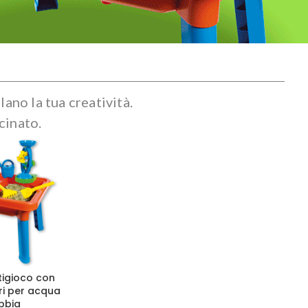
ano la tua creatività.
cinato.
tigioco con
ri per acqua
bbia