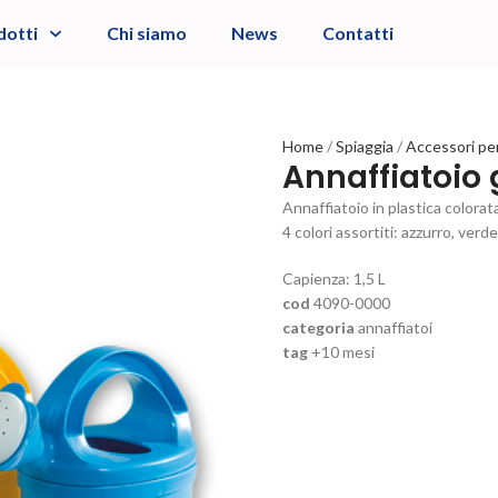
dotti
Chi siamo
News
Contatti
Home
Spiaggia
Accessori per
Annaffiatoio 
Annaffiatoio in plastica colorat
4 colori assortiti: azzurro, verde
Capienza: 1,5 L
cod
4090-0000
categoria
annaffiatoi
tag
+10 mesi