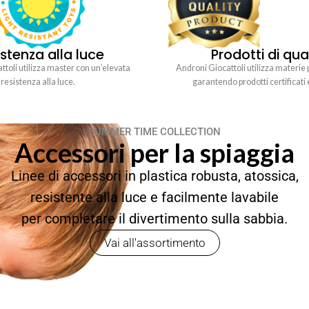
stenza alla luce
Prodotti di qua
toli utilizza master con un’elevata
Androni Giocattoli utilizza materie 
resistenza alla luce.
garantendo prodotti certificati 
SUMMER TIME COLLECTION
Accessori per la spiaggia
Linee di accessori in plastica robusta, atossica,
resistente alla luce e facilmente lavabile
per completare il divertimento sulla sabbia.
Vai all'assortimento