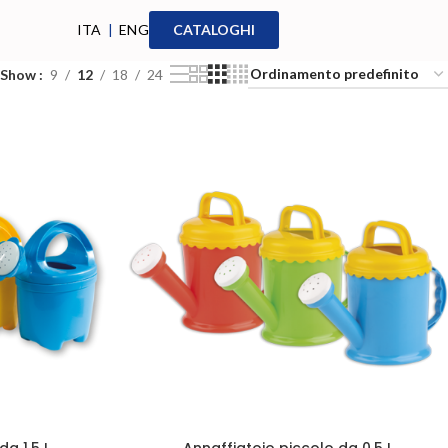
ITA
|
ENG
CATALOGHI
Show
9
12
18
24
a 1,5 L
Annaffiatoio piccolo da 0,5 L