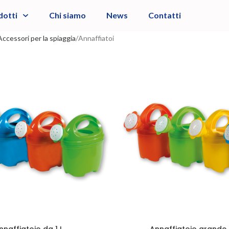
dotti
Chi siamo
News
Contatti
Accessori per la spiaggia
Annaffiatoi
nnaffiatoio da 1 L
Annaffiatoio grande d