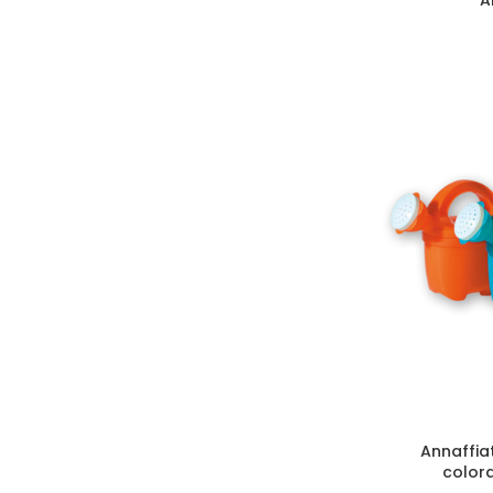
Annaffia
colora