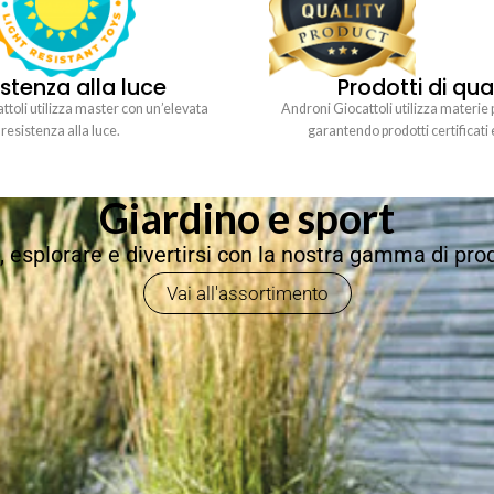
stenza alla luce
Prodotti di qua
toli utilizza master con un’elevata
Androni Giocattoli utilizza materie 
resistenza alla luce.
garantendo prodotti certificati 
Giardino e sport
e, esplorare e divertirsi con la nostra gamma di prod
Vai all'assortimento