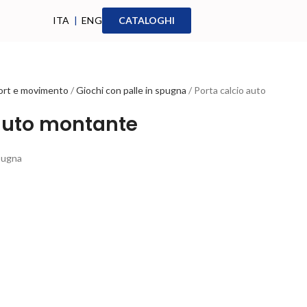
ITA
|
ENG
CATALOGHI
ort e movimento
Giochi con palle in spugna
Porta calcio auto
 auto montante
spugna