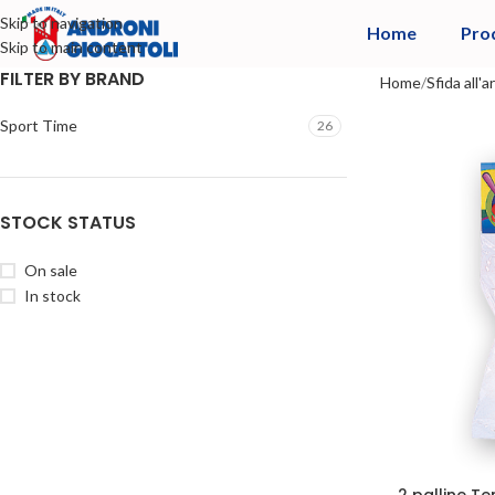
Skip to navigation
Home
Pro
Skip to main content
FILTER BY BRAND
Home
Sfida all'a
Sport Time
26
STOCK STATUS
On sale
In stock
2 palline T