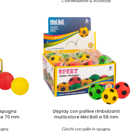
Coordinazione & Acutezza
n spugna
Display con palline rimbalzanti
l ø 70 mm
multicolore Mini Ball ø 58 mm
pugna
Giochi con palle in spugna