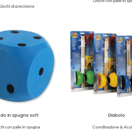
Giochi con palle in s
Giochi di precisione
do in spugna soft
Diabolo
hi con palle in spugna
Coordinazione & Acu