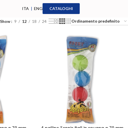
ITA
|
ENG
CATALOGHI
Show
9
12
18
24
pugna ø 70 mm
4 palline Tennis Ball in spugna ø 70 mm