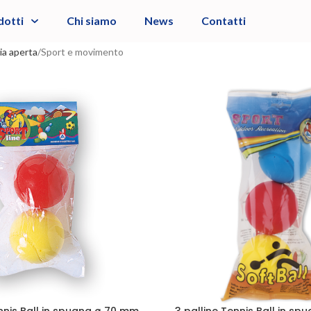
dotti
Chi siamo
News
Contatti
ria aperta
Sport e movimento
ennis Ball in spugna ø 70 mm
3 palline Tennis Ball in s