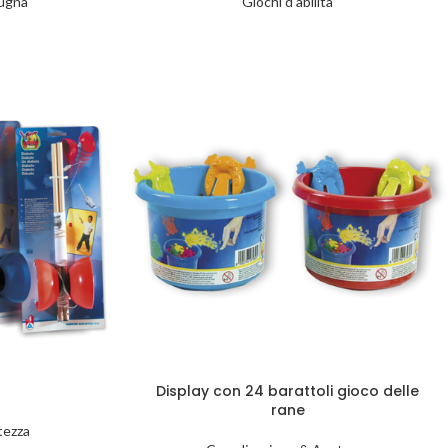
pugna
Giochi d'abilità
Display con 24 barattoli gioco delle
rane
tezza