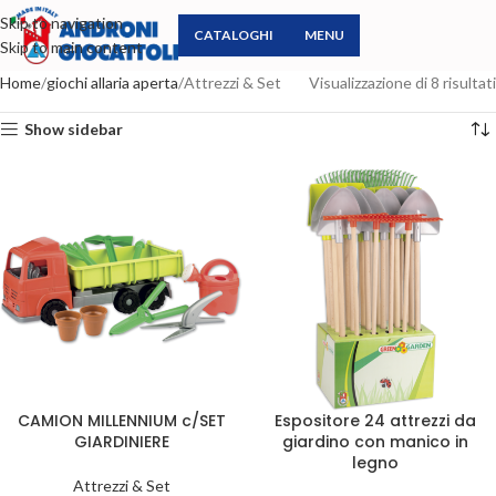
Skip to navigation
CATALOGHI
MENU
Skip to main content
Home
giochi allaria aperta
Attrezzi & Set
Visualizzazione di 8 risultati
Show sidebar
CAMION MILLENNIUM c/SET
Espositore 24 attrezzi da
GIARDINIERE
giardino con manico in
legno
Attrezzi & Set