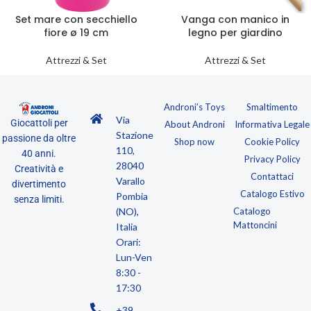
Set mare con secchiello
Vanga con manico in
fiore ø 19 cm
legno per giardino
Attrezzi & Set
Attrezzi & Set
Androni’s Toys
Smaltimento
Via
Giocattoli per
About Androni
Informativa Legale
Stazione
passione da oltre
Shop now
Cookie Policy
110,
40 anni.
Privacy Policy
28040
Creatività e
Contattaci
Varallo
divertimento
Catalogo Estivo
Pombia
senza limiti.
(NO),
Catalogo
Mattoncini
Italia
Orari:
Lun-Ven
8:30 -
17:30
+39