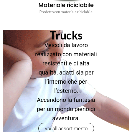
Materiale riciclabile
Prodotto con materiale riciclabile
Trucks
Veicoli da lavoro
realizzato con materiali
resistenti e di alta
qualità, adatti sia per
l’interno che per
l’esterno.
Accendono la fantasia
per un mondo pieno di
avventura.
Vai all'assortimento