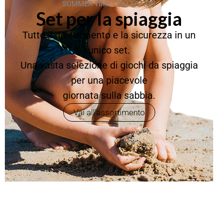
SUMMER TIME COLLECTION
Set per la spiaggia
Tutto il divertimento e la sicurezza in un
unico set.
Una vasta selezione di giochi da spiaggia
per una piacevole
giornata sulla sabbia.
Vai all'assortimento