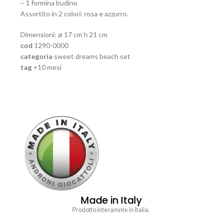
– 1 formina budino
Assortito in 2 colori: rosa e azzurro.
Dimensioni: ø 17 cm h 21 cm
cod
1290-0000
categoria
sweet dreams beach set
tag
+10 mesi
Made in Italy
Prodotto interamnte in Italia.