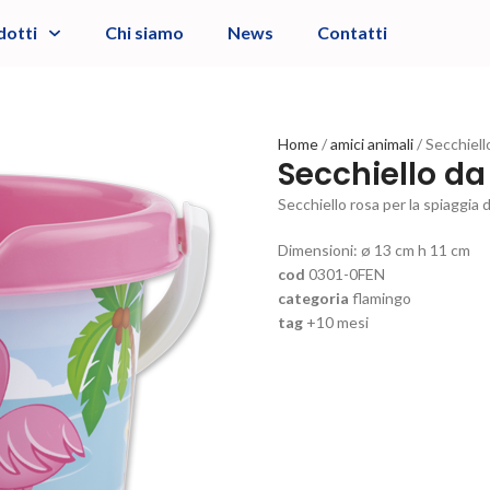
dotti
Chi siamo
News
Contatti
Home
amici animali
Secchiell
Secchiello da
Secchiello rosa per la spiaggia 
Dimensioni: ø 13 cm h 11 cm
cod
0301-0FEN
categoria
flamingo
tag
+10 mesi