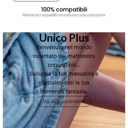
100% compatibili
Mattoncini compatibili con nota marca da costruzione
Unico Plus
Benvenuto nel mondo
incantato dei mattoncini
compatibili…
Sviluppa la tua manualità e
costruisci con la tua
immensa fantasia.
Vai all'assortimento