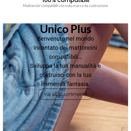
100% compatibili
Mattoncini compatibili con nota marca da costruzione
Unico Plus
Benvenuto nel mondo
incantato dei mattoncini
compatibili…
Sviluppa la tua manualità e
costruisci con la tua
immensa fantasia.
Vai all'assortimento