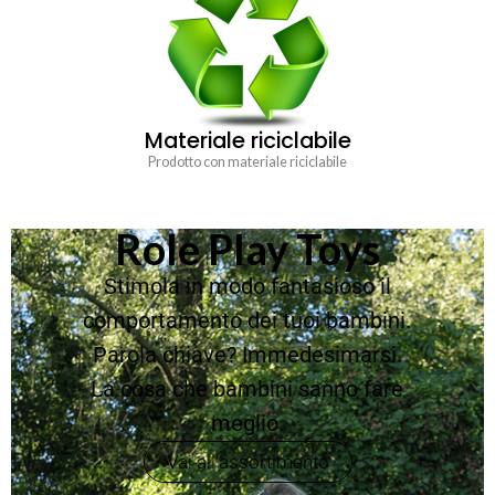
Materiale riciclabile
Prodotto con materiale riciclabile
Role Play Toys
Stimola in modo fantasioso il
comportamento dei tuoi bambini.
Parola chiave? Immedesimarsi.
La cosa che bambini sanno fare
meglio.
Vai all'assortimento