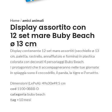
Home
amici animali
Display assortito con
12 set mare Buby Beach
ø 13 cm
Display contenente 12 set mare assortiti (secchiello ø 13
cm, paletta, rastrello, annaffiatoio e formina) in plastica
colorata con decorati 4 personaggi Buby Beach.
I protagonisti che ti accompagneranno nelle tue giornate
in spiaggia sono il coccodrillo, il panda, la tigre e l?orsetto.
Dimensioni (LxPxA): 49x30x49,5 cm
cod
1100-0BBB-D
categoria
buby beach
tag
+10 mesi