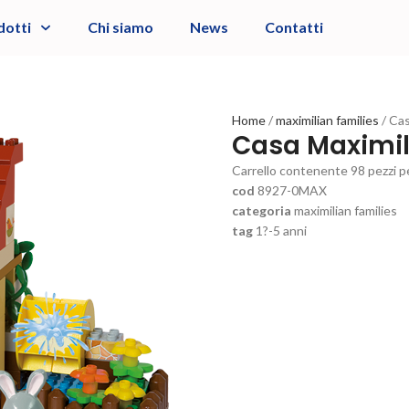
dotti
Chi siamo
News
Contatti
Home
maximilian families
Cas
Casa Maximil
Carrello contenente 98 pezzi per
cod
8927-0MAX
categoria
maximilian families
tag
1?-5 anni