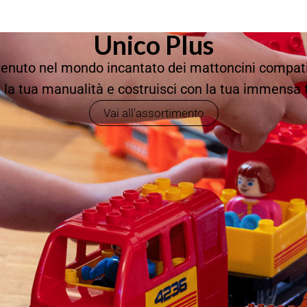
Unico Plus
enuto nel mondo incantato dei mattoncini compati
 la tua manualità e costruisci con la tua immensa 
Vai all'assortimento