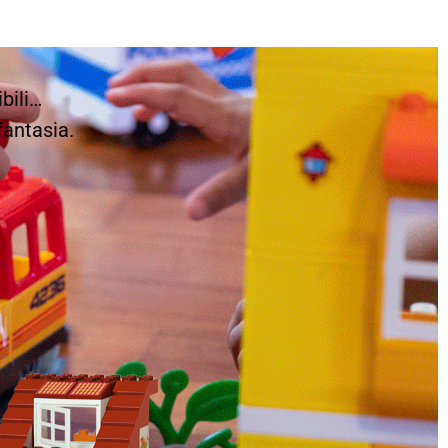
bili…
fantasia.