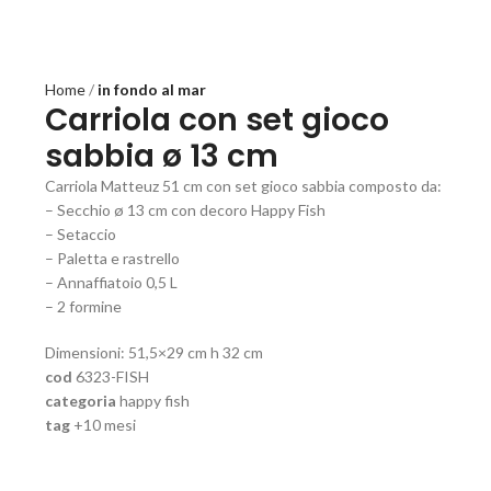
Home
in fondo al mar
Carriola con set gioco
sabbia ø 13 cm
Carriola Matteuz 51 cm con set gioco sabbia composto da:
– Secchio ø 13 cm con decoro Happy Fish
– Setaccio
– Paletta e rastrello
– Annaffiatoio 0,5 L
– 2 formine
Dimensioni: 51,5×29 cm h 32 cm
cod
6323-FISH
categoria
happy fish
tag
+10 mesi