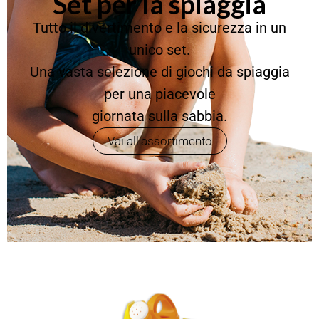
Set per la spiaggia
Tutto il divertimento e la sicurezza in un
unico set.
Una vasta selezione di giochi da spiaggia
per una piacevole
giornata sulla sabbia.
Vai all'assortimento