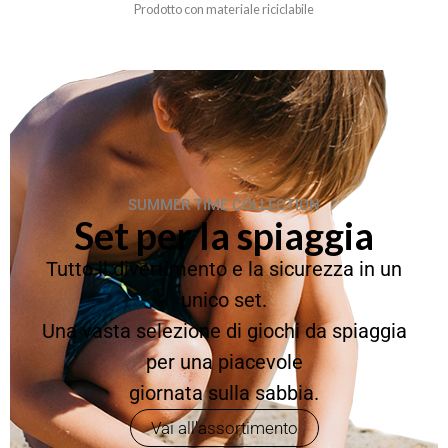
Prodotto con materiale riciclabile
SUMMER TIME COLLECTION
Set per la spiaggia
Tutto il divertimento e la sicurezza in un
unico set.
Una vasta selezione di giochi da spiaggia
per una piacevole
giornata sulla sabbia.
Vai all'assortimento