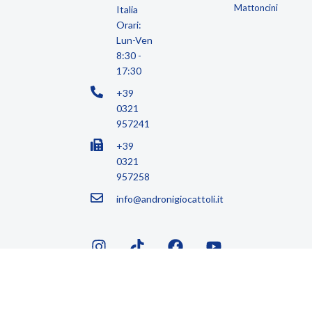
Mattoncini
Italia
Orari:
Lun-Ven
8:30 -
17:30
+39
0321
957241
+39
0321
957258
info@andronigiocattoli.it
Copyright © 2026 Androni Giocattoli S.r.l.
Via Stazione, 110, 28040 Varallo Pombia NO | P.IVA IT00555440031 |
C.F. 00060870128 | REA 131434 | andronigiocattolisrl@pec.it |
Sviluppato da
Idro Comunicazione